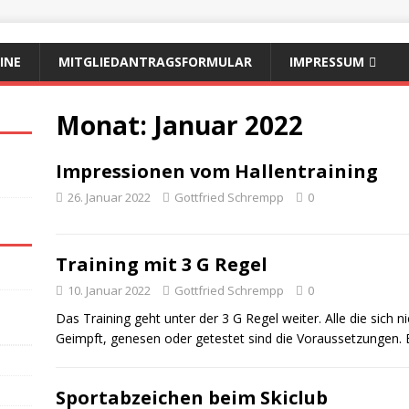
INE
MITGLIEDANTRAGSFORMULAR
IMPRESSUM
Monat:
Januar 2022
Impressionen vom Hallentraining
26. Januar 2022
Gottfried Schrempp
0
Training mit 3 G Regel
10. Januar 2022
Gottfried Schrempp
0
Das Training geht unter der 3 G Regel weiter. Alle die sich n
Geimpft, genesen oder getestet sind die Voraussetzungen.
Sportabzeichen beim Skiclub