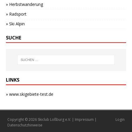
» Herbstwanderung
» Radsport
» Ski Alpin
SUCHE
LINKS
» www.skigebiete-test.de
Copyright © 2026 Skiclub Loßburg e.V. |
Impressum
|
Login
Datenschutzhinweise