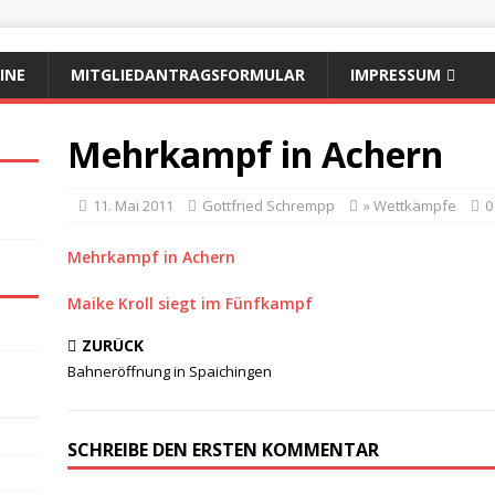
INE
MITGLIEDANTRAGSFORMULAR
IMPRESSUM
Mehrkampf in Achern
11. Mai 2011
Gottfried Schrempp
» Wettkämpfe
0
Mehrkampf in Achern
Maike Kroll siegt im Fünfkampf
ZURÜCK
Bahneröffnung in Spaichingen
SCHREIBE DEN ERSTEN KOMMENTAR