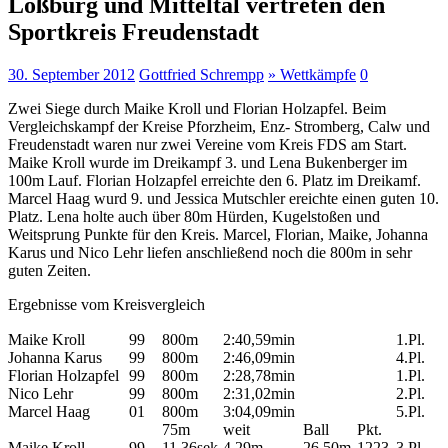
Loßburg und Mitteltal vertreten den
Sportkreis Freudenstadt
30. September 2012
Gottfried Schrempp
» Wettkämpfe
0
Zwei Siege durch Maike Kroll und Florian Holzapfel. Beim
Vergleichskampf der Kreise Pforzheim, Enz- Stromberg, Calw und
Freudenstadt waren nur zwei Vereine vom Kreis FDS am Start.
Maike Kroll wurde im Dreikampf 3. und Lena Bukenberger im
100m Lauf. Florian Holzapfel erreichte den 6. Platz im Dreikamf.
Marcel Haag wurd 9. und Jessica Mutschler ereichte einen guten 10.
Platz. Lena holte auch über 80m Hürden, Kugelstoßen und
Weitsprung Punkte für den Kreis. Marcel, Florian, Maike, Johanna
Karus und Nico Lehr liefen anschließend noch die 800m in sehr
guten Zeiten.
Ergebnisse vom Kreisvergleich
Maike Kroll
99
800m
2:40,59min
1.Pl.
Johanna Karus
99
800m
2:46,09min
4.Pl.
Florian Holzapfel
99
800m
2:28,78min
1.Pl.
Nico Lehr
99
800m
2:31,02min
2.Pl.
Marcel Haag
01
800m
3:04,09min
5.Pl.
75m
weit
Ball
Pkt.
Maike Kroll
99
11,36sek
4,29m
26,50m
1223
3.Pl.