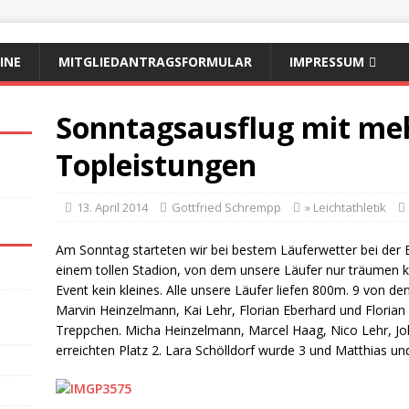
INE
MITGLIEDANTRAGSFORMULAR
IMPRESSUM
Sonntagsausflug mit me
Topleistungen
13. April 2014
Gottfried Schrempp
» Leichtathletik
Am Sonntag starteten wir bei bestem Läuferwetter bei der
einem tollen Stadion, von dem unsere Läufer nur träumen 
Event kein kleines. Alle unsere Läufer liefen 800m. 9 von de
Marvin Heinzelmann, Kai Lehr, Florian Eberhard und Floria
Treppchen. Micha Heinzelmann, Marcel Haag, Nico Lehr, J
erreichten Platz 2. Lara Schölldorf wurde 3 und Matthias und