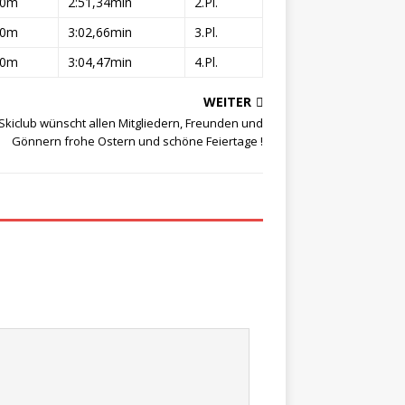
00m
2:51,34min
2.Pl.
00m
3:02,66min
3.Pl.
00m
3:04,47min
4.Pl.
WEITER
Skiclub wünscht allen Mitgliedern, Freunden und
Gönnern frohe Ostern und schöne Feiertage !