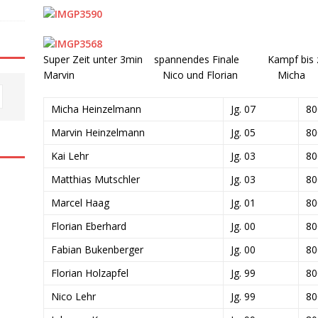
Super Zeit unter 3min spannendes Finale Kampf bis 
Marvin Nico und Florian Micha
Micha Heinzelmann
Jg. 07
8
Marvin Heinzelmann
Jg. 05
8
Kai Lehr
Jg. 03
8
Matthias Mutschler
Jg. 03
8
Marcel Haag
Jg. 01
8
Florian Eberhard
Jg. 00
8
Fabian Bukenberger
Jg. 00
8
Florian Holzapfel
Jg. 99
8
Nico Lehr
Jg. 99
8