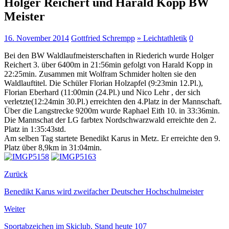
Holger Reichert und Harald Kopp BW
Meister
16. November 2014
Gottfried Schrempp
» Leichtathletik
0
Bei den BW Waldlaufmeisterschaften in Riederich wurde Holger
Reichert 3. über 6400m in 21:56min gefolgt von Harald Kopp in
22:25min.
Zusammen mit Wolfram Schmider holten sie den
Waldlauftitel. Die Schüler Florian Holzapfel (9:23min 12.Pl.),
Florian Eberhard (11:00min (24.Pl.) und Nico Lehr , der sich
verletzte(12:24min 30.Pl.) erreichten den 4.Platz in der Mannschaft.
Über die Langstrecke 9200m wurde Raphael Eith 10. in 33:36min.
Die Mannschat der LG farbtex Nordschwarzwald erreichte den 2.
Platz in 1:35:43std.
Am selben Tag startete Benedikt Karus in Metz. Er erreichte den 9.
Platz über 8,9km in 31:04min.
Zurück
Benedikt Karus wird zweifacher Deutscher Hochschulmeister
Weiter
Sportabzeichen im Skiclub, Stand heute 107