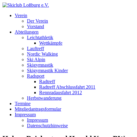
Verein
Der Verein
Vorstand
Abteilungen
Leichtathletik
Wettkämpfe
Lauftreff
Nordic Walking
Ski Alpin
Skigymnastik
Skigymnastik Kinder
Radsport
Radtreff
Radtreff Abschlussfahrt 2011
Rennradausfahrt 2012
Herbstwanderung
Termine
Mitgliedantragsformular
Impressum
Impressum
Datenschutzhinweise