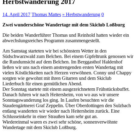
Herbstwanderung 2017
14. April 2017
Thomas Mattes
» Herbstwanderung
0
Zwei wunderschöne Wandertage mit dem Skiclub Loßburg
Die beiden Wanderführer Thomas und Reinhold hatten wieder ein
abwechslungsreiches Programm zusammengestellt.
Am Samstag starteten wir bei schönstem Wetter in den
Südschwarzwald zum Belchen. Bei einem Gipfeltrunk genossen wir
die Rundumsicht auf dem Belchen. Im Berggasthof Haldenhof
ließen wir uns nach einem anstrengenden ersten Wandertag mit
vielen Köstlichkeiten nach Herzen verwöhnen. Conny und Chappy
sorgten wie gewohnt mit ihren Gitarren und dem Skiclub
Liederbuch für einen gemütlichen Abend.
Der Sonntag startete mit einem ausgezeichnetem Frühstücksbuffet.
Danach fuhren wir nach Heitersheim, von wo aus wir unsere
Sonntagswanderung los ging. In Laufen besuchten wir die
Staudengärtnerei Graf Zeppelin. Über Oberdottingen den Sulzbach
entlang wanderten wir wieder nach Heitersheim zurück. Eine
Schlusseinkehr in einer Straußen kam sehr gut an.
Wiedereinmal waren es zwei sehr schöne, sonnenverwöhnte
Wandertage mit dem Skiclub Loßburg.