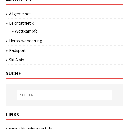
» Allgemeines
» Leichtathletik
» Wettkämpfe
» Herbstwanderung
» Radsport
» Ski Alpin
SUCHE
LINKS
» www.skigebiete-test.de