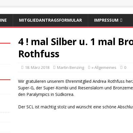
INE
MITGLIEDANTRAGSFORMULAR
IMPRESSUM
4 ! mal Silber u. 1 mal B
Rothfuss
18. März 2018
Martin Benzing
» Allgemeines
0
Wir gratulieren unserem Ehrenmitglied Andrea Rothfuss herzl
Super-G, der Super-Kombi und Riesenslalom und Bronzemed
den Paralympics in Südkorea.
Der SCL ist mächtig stolz und wünscht eine schöne Abschlus