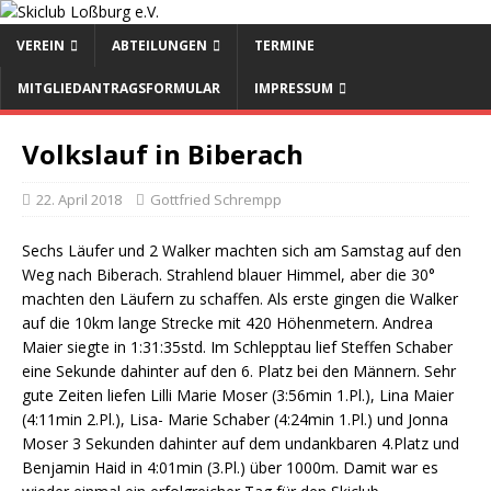
VEREIN
ABTEILUNGEN
TERMINE
MITGLIEDANTRAGSFORMULAR
IMPRESSUM
Volkslauf in Biberach
22. April 2018
Gottfried Schrempp
Sechs Läufer und 2 Walker machten sich am Samstag auf den
Weg nach Biberach. Strahlend blauer Himmel, aber die 30°
machten den Läufern zu schaffen. Als erste gingen die Walker
auf die 10km lange Strecke mit 420 Höhenmetern. Andrea
Maier siegte in 1:31:35std. Im Schlepptau lief Steffen Schaber
eine Sekunde dahinter auf den 6. Platz bei den Männern. Sehr
gute Zeiten liefen Lilli Marie Moser (3:56min 1.Pl.), Lina Maier
(4:11min 2.Pl.), Lisa- Marie Schaber (4:24min 1.Pl.) und Jonna
Moser 3 Sekunden dahinter auf dem undankbaren 4.Platz und
Benjamin Haid in 4:01min (3.Pl.) über 1000m. Damit war es