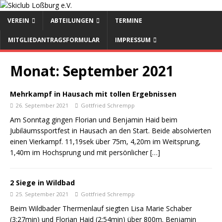
VEREIN
ABTEILUNGEN
TERMINE
MITGLIEDANTRAGSFORMULAR
IMPRESSUM
Monat:
September 2021
Mehrkampf in Hausach mit tollen Ergebnissen
26. September 2021
Gottfried Schrempp
Am Sonntag gingen Florian und Benjamin Haid beim
Jubiläumssportfest in Hausach an den Start. Beide absolvierten
einen Vierkampf. 11,19sek über 75m, 4,20m im Weitsprung,
1,40m im Hochsprung und mit persönlicher
[…]
2 Siege in Wildbad
25. September 2021
Gottfried Schrempp
Beim Wildbader Thermenlauf siegten Lisa Marie Schaber
(3:27min) und Florian Haid (2:54min) über 800m. Benjamin