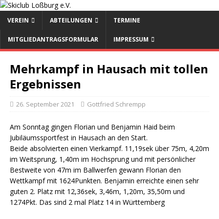
VEREIN
ABTEILUNGEN
TERMINE
MITGLIEDANTRAGSFORMULAR
IMPRESSUM
Mehrkampf in Hausach mit tollen
Ergebnissen
26. September 2021
Gottfried Schrempp
Am Sonntag gingen Florian und Benjamin Haid beim
Jubiläumssportfest in Hausach an den Start.
Beide absolvierten einen Vierkampf. 11,19sek über 75m, 4,20m
im Weitsprung, 1,40m im Hochsprung und mit persönlicher
Bestweite von 47m im Ballwerfen gewann Florian den
Wettkampf mit 1624Punkten. Benjamin erreichte einen sehr
guten 2. Platz mit 12,36sek, 3,46m, 1,20m, 35,50m und
1274Pkt. Das sind 2 mal Platz 14 in Württemberg