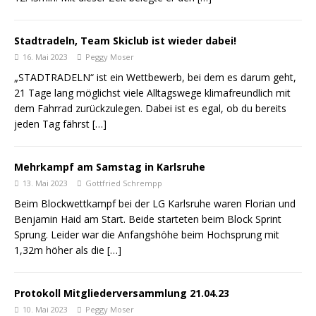
Stadtradeln, Team Skiclub ist wieder dabei!
16. Mai 2023
Peggy Moser
„STADTRADELN“ ist ein Wettbewerb, bei dem es darum geht,
21 Tage lang möglichst viele Alltagswege klimafreundlich mit
dem Fahrrad zurückzulegen. Dabei ist es egal, ob du bereits
jeden Tag fährst
[…]
Mehrkampf am Samstag in Karlsruhe
13. Mai 2023
Gottfried Schrempp
Beim Blockwettkampf bei der LG Karlsruhe waren Florian und
Benjamin Haid am Start. Beide starteten beim Block Sprint
Sprung. Leider war die Anfangshöhe beim Hochsprung mit
1,32m höher als die
[…]
Protokoll Mitgliederversammlung 21.04.23
10. Mai 2023
Peggy Moser