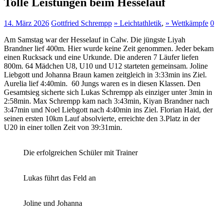
Tolle Leistungen beim Hesselauf
14. März 2026
Gottfried Schrempp
» Leichtathletik
,
» Wettkämpfe
0
Am Samstag war der Hesselauf in Calw. Die jüngste Liyah
Brandner lief 400m. Hier wurde keine Zeit genommen. Jeder bekam
einen Rucksack und eine Urkunde. Die anderen 7 Läufer liefen
800m. 64 Mädchen U8, U10 und U12 starteten gemeinsam. Joline
Liebgott und Johanna Braun kamen zeitgleich in 3:33min ins Ziel.
Aurelia lief 4:40min. 60 Jungs waren es in diesen Klassen. Den
Gesamtsieg sicherte sich Lukas Schrempp als einziger unter 3min in
2:58min. Max Schrempp kam nach 3:43min, Kiyan Brandner nach
3:47min und Noel Liebgott nach 4:40min ins Ziel. Florian Haid, der
seinen ersten 10km Lauf absolvierte, erreichte den 3.Platz in der
U20 in einer tollen Zeit von 39:31min.
Die erfolgreichen Schüler mit Trainer
Lukas führt das Feld an
Joline und Johanna