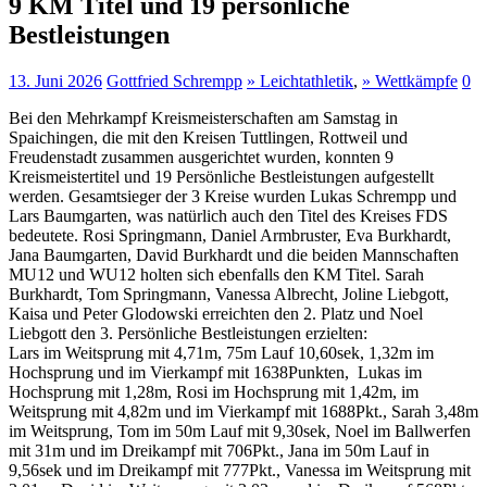
9 KM Titel und 19 persönliche
Bestleistungen
13. Juni 2026
Gottfried Schrempp
» Leichtathletik
,
» Wettkämpfe
0
Bei den Mehrkampf Kreismeisterschaften am Samstag in
Spaichingen, die mit den Kreisen Tuttlingen, Rottweil und
Freudenstadt zusammen ausgerichtet wurden, konnten 9
Kreismeistertitel und 19 Persönliche Bestleistungen aufgestellt
werden. Gesamtsieger der 3 Kreise wurden Lukas Schrempp und
Lars Baumgarten, was natürlich auch den Titel des Kreises FDS
bedeutete. Rosi Springmann, Daniel Armbruster, Eva Burkhardt,
Jana Baumgarten, David Burkhardt und die beiden Mannschaften
MU12 und WU12 holten sich ebenfalls den KM Titel. Sarah
Burkhardt, Tom Springmann, Vanessa Albrecht, Joline Liebgott,
Kaisa und Peter Glodowski erreichten den 2. Platz und Noel
Liebgott den 3. Persönliche Bestleistungen erzielten:
Lars im Weitsprung mit 4,71m, 75m Lauf 10,60sek, 1,32m im
Hochsprung und im Vierkampf mit 1638Punkten, Lukas im
Hochsprung mit 1,28m, Rosi im Hochsprung mit 1,42m, im
Weitsprung mit 4,82m und im Vierkampf mit 1688Pkt., Sarah 3,48m
im Weitsprung, Tom im 50m Lauf mit 9,30sek, Noel im Ballwerfen
mit 31m und im Dreikampf mit 706Pkt., Jana im 50m Lauf in
9,56sek und im Dreikampf mit 777Pkt., Vanessa im Weitsprung mit