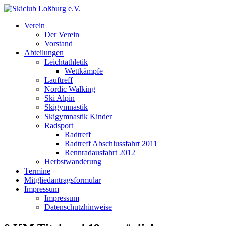
Verein
Der Verein
Vorstand
Abteilungen
Leichtathletik
Wettkämpfe
Lauftreff
Nordic Walking
Ski Alpin
Skigymnastik
Skigymnastik Kinder
Radsport
Radtreff
Radtreff Abschlussfahrt 2011
Rennradausfahrt 2012
Herbstwanderung
Termine
Mitgliedantragsformular
Impressum
Impressum
Datenschutzhinweise