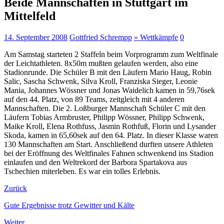
Beide Mannschaften in Stuttgart im
Mittelfeld
14. September 2008
Gottfried Schrempp
» Wettkämpfe
0
Am Samstag starteten 2 Staffeln beim Vorprogramm zum Weltfinale
der Leichtathleten. 8x50m mußten gelaufen werden, also eine
Stadionrunde. Die Schüler B mit den Läufern Mario Haug, Robin
Salic, Sascha Schwenk, Silva Kroll, Franziska Sieger, Leonie
Mania, Johannes Wössner und Jonas Waidelich kamen in 59,76sek
auf den 44. Platz, von 89 Teams, zeitgleich mit 4 anderen
Mannschaften. Die 2. Loßburger Mannschaft Schüler C mit den
Läufern Tobias Armbruster, Philipp Wössner, Philipp Schwenk,
Maike Kroll, Elena Rothfuss, Jasmin Rothfuß, Florin und Lysander
Skoda, kamen in 65,60sek auf den 64. Platz. In dieser Klasse waren
130 Mannschaften am Start. Anschließend durften unsere Athleten
bei der Eröffnung des Weltfinales Fahnen schwenkend ins Stadion
einlaufen und den Weltrekord der Barbora Spartakova aus
Tschechien miterleben. Es war ein tolles Erlebnis.
Zurück
Gute Ergebnisse trotz Gewitter und Kälte
Weiter