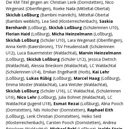
Die KM Titel gingen an: Christian Lenk (Dornstetten), Nico
Wegenast (Oberiflingen), Roeke Naila (Mitteltal-Obertal)
Skiclub Loßburg
(Bambini männlich), Mitteltal-Obertal
(Bambini weiblich), Lea Seid (Klosterreichenbach),
Saskia
Bernhardt
(Loßburg),
Skiclub
Loßburg
(Schülerinnen U10),
Florian Haid
(Loßburg),
Micha Heinzelmann
(Loßburg),
Skiclub Loßburg
(Schüler U10), Lara Wegenast (Oberiflingen),
Anna Kerth (Baiersbronn), TSV Freudenstadt (Schülerinnen
U12), Luca Bauermeister (Waldachtal),
Marvin Heinzelmann
(Loßburg),
Skiclub Loßburg
(Schüler U12), Jessica Dietrich
(Waldachtal), Alessia Brieskorn (Waldachtal), LC Waldachtal
(Schülerinnen U14), Emilian Engelhardt (Horb),
Kai Lehr
(Loßburg),
Lukas Rübig
(Loßburg),
Marcel
Haag
(Loßburg),
Emma Moster (Waldachtal), Lara Wetzler (Waldachtal),
Skiclub Loßburg
(Schüler U16), LC Waldachtal, (Schülerinnen
U16),
Nico Lehr
(Loßburg), Julia Bohnet (Waldachtal), LC
Waldachtal (Jugend U18),
Esmat Rezai
(Loßburg), Alina Pooch
(Dornstetten), Nils Holocher (Dornstetten),
Raphael Eith
(Loßburg), Lenk Christian (Dornstetten), Heiko Seid
(Klosterreichenbach), Carsten Pooch (Dornstetten), Andrea
Brieskorn (Waldachtal),
Michael Pohl
(Loßburg),
Isolde Stein