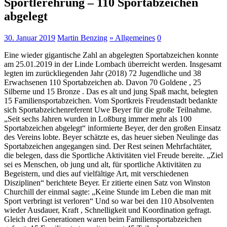
Sportlerehrung – 110 Sportabzeichen
abgelegt
30. Januar 2019
Martin Benzing
» Allgemeines
0
Eine wieder gigantische Zahl an abgelegten Sportabzeichen konnte
am 25.01.2019 in der Linde Lombach überreicht werden. Insgesamt
legten im zurückliegenden Jahr (2018) 72 Jugendliche und 38
Erwachsenen 110 Sportabzeichen ab. Davon 70 Goldene , 25
Silberne und 15 Bronze . Das es alt und jung Spaß macht, belegten
15 Familiensportabzeichen. Vom Sportkreis Freudenstadt bedankte
sich Sportabzeichenreferent Uwe Beyer für die große Teilnahme.
„Seit sechs Jahren wurden in Loßburg immer mehr als 100
Sportabzeichen abgelegt“ informierte Beyer, der den großen Einsatz
des Vereins lobte. Beyer schätzte es, das heuer sieben Neulinge das
Sportabzeichen angegangen sind. Der Rest seinen Mehrfachtäter,
die belegen, dass die Sportliche Aktivitäten viel Freude bereite. „Ziel
sei es Menschen, ob jung und alt, für sportliche Aktivitäten zu
Begeistern, und dies auf vielfältige Art, mit verschiedenen
Disziplinen“ berichtete Beyer. Er zitierte einen Satz von Winston
Churchill der einmal sagte: „Keine Stunde im Leben die man mit
Sport verbringt ist verloren“ Und so war bei den 110 Absolventen
wieder Ausdauer, Kraft , Schnelligkeit und Koordination gefragt.
Gleich drei Generationen waren beim Familiensportabzeichen