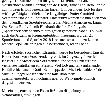
gefragt. 15 Familien traten mit gesamt 45 Teilnehmer an.
Vorsitzender Martin Benzing dankte Eltern,Trainer und Betreuer die
zum großen Erfolg beigetragen haben. Ein besonders Lob für ihre
wichtige Tätigkeit erhielten die langjährigen Prüfer Gottfried
Schrempp und Anja Eberhardt. Unterstützt werden sie nun auch von
den jugendlichen Sportabzeichenprüfer Madita Armbruster, Laura
Ott, Selina Reith, Jannik Eberhardt die ihre Prüfung als
„Sportabzeichenabnehmer“ erfolgreich gemeistert haben. Toll war
auch die Anzahl an Kreismeistertiteln: Insgesamt wurden 21
Sportlerinnen und Sportler 2018 Kreismeister und hinzu kamen
weitere Top-Platzierungen auf Württembergischer Ebene.
Nach erfolgter sportlichen Ehrungen wurde für besonderen Einsatz
Robert Kurz vom Vorsitzenden geehrt. Im Gegenzug überreichte
Kassier Ralf Moser dem Vorsitzenden und seiner Frau für ihre
vielfältige Tätigkeiten ein Präsent. Viel Lob und lang anhaltenden
Beifall erhielt auch „Gotti“ Schrempp, der „Mr. Leichtathletik“ des
Skiclub. Peggy Moser hatte eine tolle Bilderschau
zusammengestellt, wo nochmals über 50 Wettkämpfe bildlich
dargestellt wurden.
Mit einem gemeinsamen Essen ließ man die gelungene
Veranstaltung ausklingen.