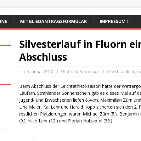
INE
MITGLIEDANTRAGSFORMULAR
IMPRESSUM
Silvesterlauf in Fluorn e
Abschluss
6. Januar 2020
Gottfried Schrempp
» Leichtathletik
,
»
Beim Abschluss der Leichtathletiksaison hatte der Wettergo
Läufern. Strahlender Sonnenschein gab es dieses Mal auf de
Jugend- und Erwachsenen liefen 6,4km. Maximilian Zürn und 
Lina Maier, Kai Lehr und Harald Kopp sicherten sich den 2. Pla
restlichen Platzierungen waren Michael Zürn (5.), Benjamin 
(9.), Nico Lehr (12.) und Florian Holzapfel (33.)