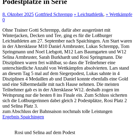
Podestplätze in Serie
8. Oktober 2025
Gottfried Schrempp
» Leichtathletik
,
» Wettkämpfe
0
Ohne Trainer Gotti Schrempp, dafür aber ausgerüstet mit
Winterjacken, Decken und Tee, ging es für die Loßburger
Leichtathleten am 27. September nach Spaichingen. Am Start waren
in der Altersklasse M10 Daniel Armbruster, Lukas Schrempp, Tom
Springmann und Noel Liebgott, M12 Lars Baumgarten und W12
Selina Armbruster, Sarah Burkhardt und Rosi Springmann. Die
Disziplinen waren frei wählbar, so dass die Teilnehmer eine
unterschiedliche Anzahl von Wettkämpfen absolvierten. Lars stand
an diesem Tag 5 mal auf dem Siegerpodest, Lukas sahnte in 4
Disziplinen 4 Medaillen ab und Daniel konnte ebenfalls eine Gold
und eine Silbermedaille mit nach Hause nehmen. Die meisten
Teilnehmer gab es in der Altersklasse W12. deshalb zogen im
Weitsprung nur die besten 8 ins Finale ein. Zum Schluss sicherten
sich die Loßburgerinnen dabei gleich 2 Podestplätze, Rosi Platz 2
und Selina Platz 3.
zum Abschluss der Bahnsaison nochmals tolle Leistungen
Ergebnis Spaichingen
Rosi und Selina auf dem Podest