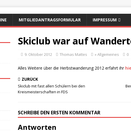
INE
MITGLIEDANTRAGSFORMULAR
IMPRESSUM
Skiclub war auf Wander
9. Oktober 2012
Thomas Mattes
» Allgemeines
0
Alles Weitere über die Herbstwanderung 2012 erfahrt ihr
hi
ZURÜCK
Skiclub mit fast allen Schülern bei den
Be
Kreismeisterschaften in FDS
SCHREIBE DEN ERSTEN KOMMENTAR
Antworten